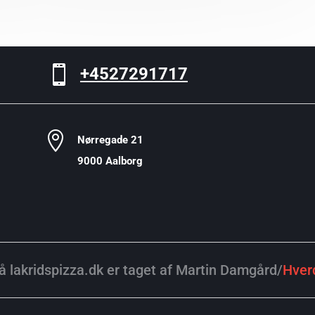

+4527291717

Nørregade 21
9000 Aalborg
på lakridspizza.dk er taget af Martin Damgård/
Hver