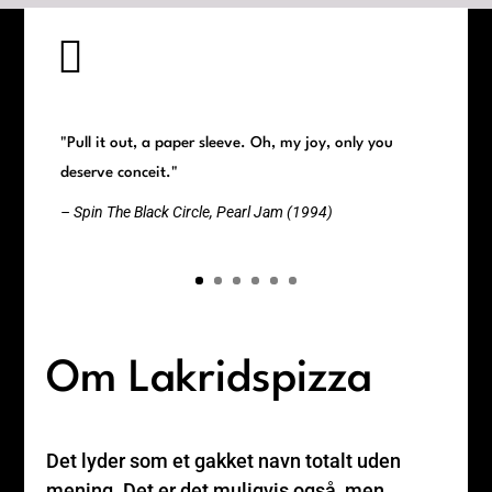

"Pull it out, a paper sleeve. Oh, my joy, only you
deserve conceit."
– Spin The Black Circle, Pearl Jam (1994)
Om Lakridspizza
Det lyder som et gakket navn totalt uden
mening. Det er det muligvis også, men